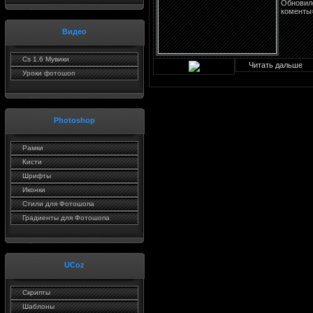
Обновилс
коменты
Видео
Cs 1.6 Мувики
Читать дальше
Уроки фотошоп
Photoshop
Рaмки
Кисти
Шрифты
Иконки
Стили для Фотошопа
Градиенты для Фотошопа
UCoz
Скрипты
Шаблоны