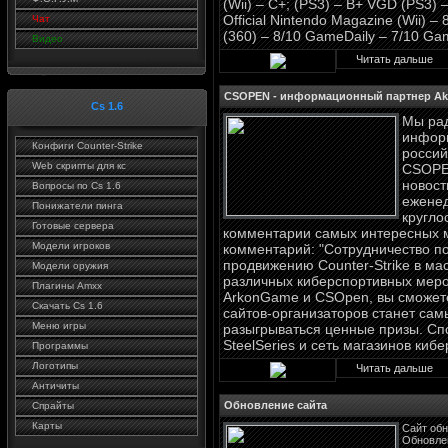
(Wii) – C+; (PS3) – B+ VGD (PS3) 
Official Nintendo Magazine (Wii) –
Чат
(360) – 8/10 GameDaily – 7/10 Gam
Видео
Читать дальше
CSOPEN - информационный партнер A
Cs 1.6
Мы рад
инфор
Конфиги Counter-Strike
россий
Web скрипты для кс
CSOPEN
новост
Вопросы по Cs 1.6
еженед
Понижатели пинга
кругло
Готовые сервера
комментарии самых интересных м
Модели игроков
комментарий: "Сотрудничество по
продвижению Counter-Strike в ма
Модели оружия
различных киберспортивных мероп
Плагины Amxx
ArkonGame и CSOpen, вы сможете
Скачать Cs 1.6
сайтов-организаторов станет сам
Меню игры
разыгрываться ценные призы. Сп
SteelSeries и сеть магазинов киб
Программы
Логотипы
Читать дальше
Античиты
Обновление сайта
Спрайты
Карты
Сайт обн
Обновлен