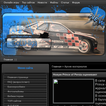
Онлайн игры
Тор сайтов
Новости
Файлы
Статьи
Форум
Главная
|
|
Главная
»
Архив материалов
Меню сайта
Новую Prince of Persia оценивают
Главная страница
В сети
FAQ (вопрос/ответ)
Prince
Баннерообмен
журнал
оценок
Фотоальбомы
В осно
Вебмастерам
8 балл
ТОП сайтов
оценим
Ф.О.Р.У.М