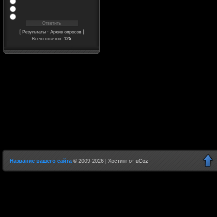
[
·
]
Результаты
Архив опросов
Всего ответов:
125
Название вашего сайта
©
2009-2026 |
Хостинг от
uCoz